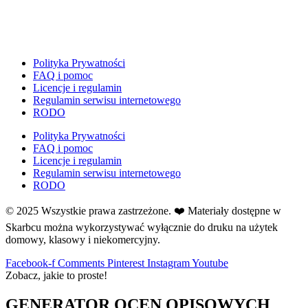
E
Ekologia
Emocje
F
Polityka Prywatności
Ferie
FAQ i pomoc
Licencje i regulamin
Fotobudka
Regulamin serwisu internetowego
G
RODO
Gazetki do druku
Polityka Prywatności
Girlandy
FAQ i pomoc
Girlandy na LATO
Licencje i regulamin
Regulamin serwisu internetowego
Grafomotoryka
RODO
Grinch
© 2025 Wszystkie prawa zastrzeżone. ❤️ Materiały dostępne w
Gry
Skarbcu można wykorzystywać wyłącznie do druku na użytek
↳ Dopasuj i opowiedź
domowy, klasowy i niekomercyjny.
↳ Ja mam kto ma
↳ Labirynt podłogowy
Facebook-f
Comments
Pinterest
Instagram
Youtube
Zobacz, jakie to proste!
↳ Puzzle
↳ Terenowe
GENERATOR OCEN OPISOWYCH