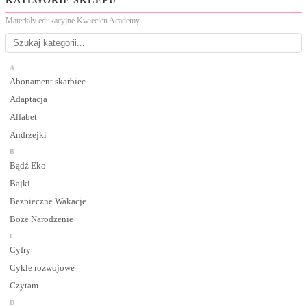
KATEGORIE SKLEPU
Materiały edukacyjne Kwiecien Academy
A
Abonament skarbiec
Adaptacja
Alfabet
Andrzejki
B
Bądź Eko
Bajki
Bezpieczne Wakacje
Boże Narodzenie
C
Cyfry
Cykle rozwojowe
Czytam
D