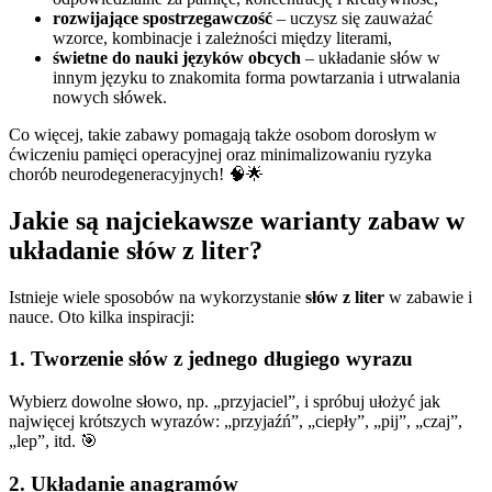
rozwijające spostrzegawczość
– uczysz się zauważać
wzorce, kombinacje i zależności między literami,
świetne do nauki języków obcych
– układanie słów w
innym języku to znakomita forma powtarzania i utrwalania
nowych słówek.
Co więcej, takie zabawy pomagają także osobom dorosłym w
ćwiczeniu pamięci operacyjnej oraz minimalizowaniu ryzyka
chorób neurodegeneracyjnych! 🧠🌟
Jakie są najciekawsze warianty zabaw w
układanie słów z liter?
Istnieje wiele sposobów na wykorzystanie
słów z liter
w zabawie i
nauce. Oto kilka inspiracji:
1. Tworzenie słów z jednego długiego wyrazu
Wybierz dowolne słowo, np. „przyjaciel”, i spróbuj ułożyć jak
najwięcej krótszych wyrazów: „przyjaźń”, „ciepły”, „pij”, „czaj”,
„lep”, itd. 🎯
2. Układanie anagramów