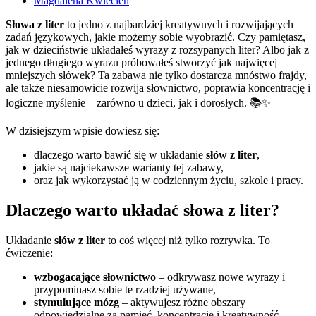
Magdalena Kwiecień
Słowa z liter
to jedno z najbardziej kreatywnych i rozwijających
zadań językowych, jakie możemy sobie wyobrazić. Czy pamiętasz,
jak w dzieciństwie układałeś wyrazy z rozsypanych liter? Albo jak z
jednego długiego wyrazu próbowałeś stworzyć jak najwięcej
mniejszych słówek? Ta zabawa nie tylko dostarcza mnóstwo frajdy,
ale także niesamowicie rozwija słownictwo, poprawia koncentrację i
logiczne myślenie – zarówno u dzieci, jak i dorosłych. 📚✨
W dzisiejszym wpisie dowiesz się:
dlaczego warto bawić się w układanie
słów z liter
,
jakie są najciekawsze warianty tej zabawy,
oraz jak wykorzystać ją w codziennym życiu, szkole i pracy.
Dlaczego warto układać słowa z liter?
Układanie
słów z liter
to coś więcej niż tylko rozrywka. To
ćwiczenie:
wzbogacające słownictwo
– odkrywasz nowe wyrazy i
przypominasz sobie te rzadziej używane,
stymulujące mózg
– aktywujesz różne obszary
odpowiedzialne za pamięć, koncentrację i kreatywność,