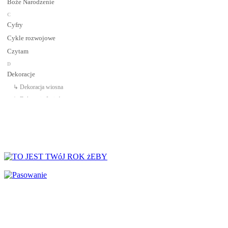
Boże Narodzenie
C
Cyfry
Cykle rozwojowe
Czytam
D
Dekoracje
↳ Dekoracja wiosna
↳ Dekoracje Jesień
↳ Dekoracje lato
↳ Dekoracje na drzwi
↳ Dekoracje rozpoczęcie roku
↳ Dekoracje Zima
Dinozaury
Dni Tygodnia
Dni Typowe i Nietypowe
Dyplomy i certyfikaty
Dzień Babci
Dzień Babci i Dziadka