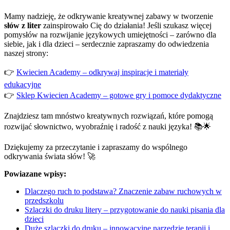
Mamy nadzieję, że odkrywanie kreatywnej zabawy w tworzenie
słów z liter
zainspirowało Cię do działania! Jeśli szukasz więcej
pomysłów na rozwijanie językowych umiejętności – zarówno dla
siebie, jak i dla dzieci – serdecznie zapraszamy do odwiedzenia
naszej strony:
👉
Kwiecien Academy – odkrywaj inspiracje i materiały
edukacyjne
👉
Sklep Kwiecien Academy – gotowe gry i pomoce dydaktyczne
Znajdziesz tam mnóstwo kreatywnych rozwiązań, które pomogą
rozwijać słownictwo, wyobraźnię i radość z nauki języka! 📚🌟
Dziękujemy za przeczytanie i zapraszamy do wspólnego
odkrywania świata słów! 🚀
Powiazane wpisy:
Dlaczego ruch to podstawa? Znaczenie zabaw ruchowych w
przedszkolu
Szlaczki do druku litery – przygotowanie do nauki pisania dla
dzieci
Duże szlaczki do druku – innowacyjne narzędzie terapii i