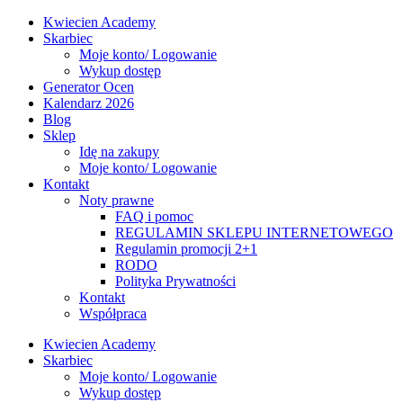
Kwiecien Academy
Skarbiec
Moje konto/ Logowanie
Wykup dostęp
Generator Ocen
Kalendarz 2026
Blog
Sklep
Idę na zakupy
Moje konto/ Logowanie
Kontakt
Noty prawne
FAQ i pomoc
REGULAMIN SKLEPU INTERNETOWEGO
Regulamin promocji 2+1
RODO
Polityka Prywatności
Kontakt
Współpraca
Kwiecien Academy
Skarbiec
Moje konto/ Logowanie
Wykup dostęp