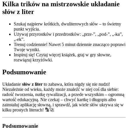
Kilka trików na mistrzowskie układanie
słów z liter
Szukaj najpierw krótkich, dwuliterowych słów – to świetny
punkt wyjścia.
Używaj przyrostków i przedrostków: „prze-”, „pod-”, „-ka”,
„-ek”.
Trenuj codziennie! Nawet 5 minut dziennie znacząco poprawi
Twoje wyniki.
Inspiruj się! Czytaj więcej książek, graj w gry słowne,
rozwiązuj krzyżówki.
Podsumowanie
Układanie
słów z liter
to zabawa, która nigdy się nie nudzi!
Niezależnie od wieku, każdy może znaleźć w niej coś dla siebie:
radość tworzenia, nutkę rywalizacji, a przede wszystkim – ogromną
wartość edukacyjną. Nie czekaj – chwyć kartkę i długopis albo
zainstaluj aplikację słowną, i sprawdź, jak wiele słów ukrywa się w
kilku prostych literach! 🔡🚀
Podsumowanie