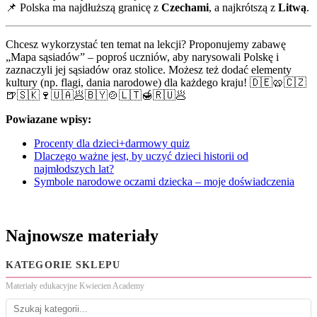
📌 Polska ma najdłuższą granicę z
Czechami
, a najkrótszą z
Litwą
.
Chcesz wykorzystać ten temat na lekcji? Proponujemy zabawę
„Mapa sąsiadów” – poproś uczniów, aby narysowali Polskę i
zaznaczyli jej sąsiadów oraz stolice. Możesz też dodać elementy
kultury (np. flagi, dania narodowe) dla każdego kraju! 🇩🇪🥨🇨🇿
🍺🇸🇰🍷🇺🇦🥟🇧🇾🍲🇱🇹🍯🇷🇺🥟
Powiazane wpisy:
Procenty dla dzieci+darmowy quiz
Dlaczego ważne jest, by uczyć dzieci historii od
najmłodszych lat?
Symbole narodowe oczami dziecka – moje doświadczenia
Najnowsze materiały
KATEGORIE SKLEPU
Materiały edukacyjne Kwiecien Academy