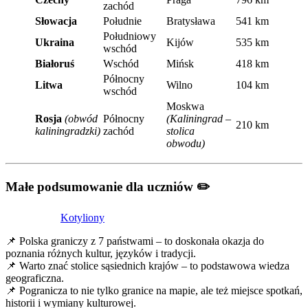
zachód
Słowacja
Południe
Bratysława
541 km
Południowy
Ukraina
Kijów
535 km
wschód
Białoruś
Wschód
Mińsk
418 km
Północny
Litwa
Wilno
104 km
wschód
Moskwa
Rosja
(obwód
Północny
(Kaliningrad –
210 km
kaliningradzki)
zachód
stolica
obwodu)
Małe podsumowanie dla uczniów ✏️
Kotyliony
📌 Polska graniczy z 7 państwami – to doskonała okazja do
poznania różnych kultur, języków i tradycji.
📌 Warto znać stolice sąsiednich krajów – to podstawowa wiedza
geograficzna.
📌 Pogranicza to nie tylko granice na mapie, ale też miejsce spotkań,
historii i wymiany kulturowej.