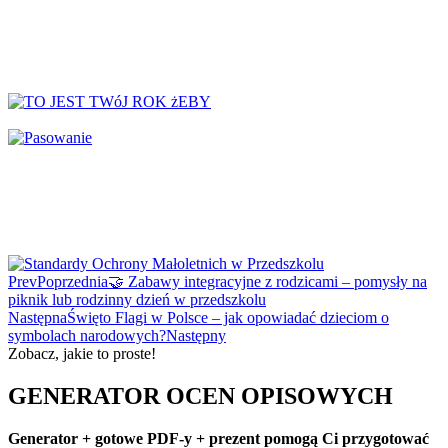
↳ Dekoracje lato
↳ Dekoracje na drzwi
↳ Dekoracje rozpoczęcie roku
↳ Dekoracje Zima
Dinozaury
Dni Tygodnia
Dni Typowe i Nietypowe
Dyplomy i certyfikaty
Dzień Babci
Dzień Babci i Dziadka
Dzień Bezpiecznego Internetu
Prev
Poprzednia
🤝 Zabawy integracyjne z rodzicami – pomysły na
Dzień Chłopaka
piknik lub rodzinny dzień w przedszkolu
Następna
Święto Flagi w Polsce – jak opowiadać dzieciom o
Dzień Dziadka
symbolach narodowych?
Następny
Dzień Dziecka
Zobacz, jakie to proste!
Dzień Dziewczynek
GENERATOR OCEN OPISOWYCH
Dzień Dyni
Dzień Edukacji Narodowej
Generator + gotowe PDF-y + prezent pomogą Ci przygotować
Dzień Kobiet