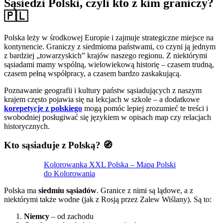
Sąsiedzi Polski, czyli kto z kim graniczy?
🇵🇱
Polska leży w środkowej Europie i zajmuje strategiczne miejsce na
kontynencie. Graniczy z siedmioma państwami, co czyni ją jednym
z bardziej „towarzyskich” krajów naszego regionu. Z niektórymi
sąsiadami mamy wspólną, wielowiekową historię – czasem trudną,
czasem pełną współpracy, a czasem bardzo zaskakującą.
Poznawanie geografii i kultury państw sąsiadujących z naszym
krajem często pojawia się na lekcjach w szkole – a dodatkowe
korepetycje z polskiego
mogą pomóc lepiej zrozumieć te treści i
swobodniej posługiwać się językiem w opisach map czy relacjach
historycznych.
Kto sąsiaduje z Polską? 🧭
Kolorowanka XXL Polska – Mapa Polski
do Kolorowania
Polska ma
siedmiu sąsiadów
. Granice z nimi są lądowe, a z
niektórymi także wodne (jak z Rosją przez Zalew Wiślany). Są to:
Niemcy
– od zachodu