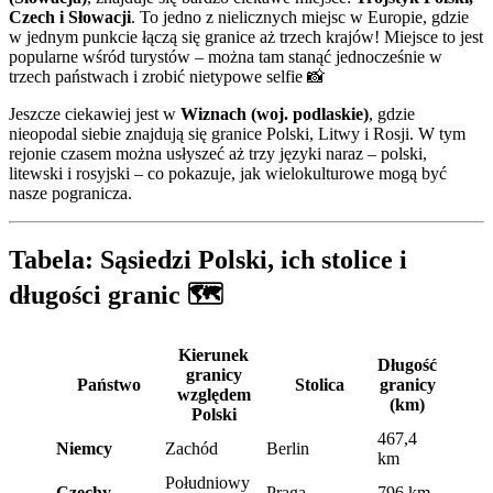
Czech i Słowacji
. To jedno z nielicznych miejsc w Europie, gdzie
w jednym punkcie łączą się granice aż trzech krajów! Miejsce to jest
popularne wśród turystów – można tam stanąć jednocześnie w
trzech państwach i zrobić nietypowe selfie 📸
Jeszcze ciekawiej jest w
Wiznach (woj. podlaskie)
, gdzie
nieopodal siebie znajdują się granice Polski, Litwy i Rosji. W tym
rejonie czasem można usłyszeć aż trzy języki naraz – polski,
litewski i rosyjski – co pokazuje, jak wielokulturowe mogą być
nasze pogranicza.
Tabela: Sąsiedzi Polski, ich stolice i
długości granic 🗺️
Kierunek
Długość
granicy
Państwo
Stolica
granicy
względem
(km)
Polski
467,4
Niemcy
Zachód
Berlin
km
Południowy
Czechy
Praga
796 km