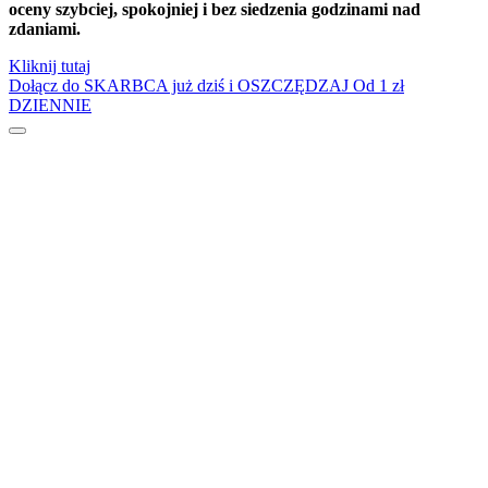
oceny szybciej, spokojniej i bez siedzenia godzinami nad
zdaniami.
Dzień Kolorowej Skarpetki
Dzień Kota
Kliknij tutaj
Dołącz do SKARBCA już dziś i OSZCZĘDZAJ
Od 1 zł
Dzień kropki
DZIENNIE
Dzień Kubusia Puchatka
Dzień Mamy i Taty
Dzień Nauczyciela
Dzień Pluszowego Misia
Dzień Postaci z bajek
Dzień Przedszkolaka
Dzień Pszczoły
Dzień Świadomości Autyzmu
Dzień Walki z Depresją
Dzień Zdrowego Śniadania
Dzień Ziemi
E
Ekologia
Emocje