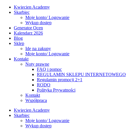
Kwiecien Academy
Skarbiec
Moje konto/ Logowanie
Wykup dostęp
Generator Ocen
Kalendarz 2026
Blog
Sklep
Idę na zakupy
Moje konto/ Logowanie
Kontakt
Noty prawne
FAQ i pomoc
REGULAMIN SKLEPU INTERNETOWEGO
Regulamin promocji 2+1
RODO
Polityka Prywatności
Kontakt
Współpraca
Kwiecien Academy
Skarbiec
Moje konto/ Logowanie
Wykup dostęp