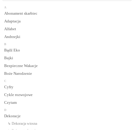
A
Abonament skarbiec
Adaptacja
Alfabet
Andrzejki
B
Bądź Eko
Bajki
Bezpieczne Wakacje
Boże Narodzenie
C
Cyfry
Cykle rozwojowe
Czytam
D
Dekoracje
↳ Dekoracja wiosna
↳ Dekoracje Jesień