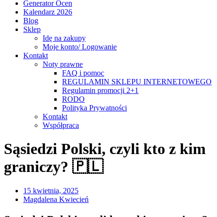
Generator Ocen
Kalendarz 2026
Blog
Sklep
Idę na zakupy
Moje konto/ Logowanie
Kontakt
Noty prawne
FAQ i pomoc
REGULAMIN SKLEPU INTERNETOWEGO
Regulamin promocji 2+1
RODO
Polityka Prywatności
Kontakt
Współpraca
Sąsiedzi Polski, czyli kto z kim
graniczy? 🇵🇱
15 kwietnia, 2025
Magdalena Kwiecień