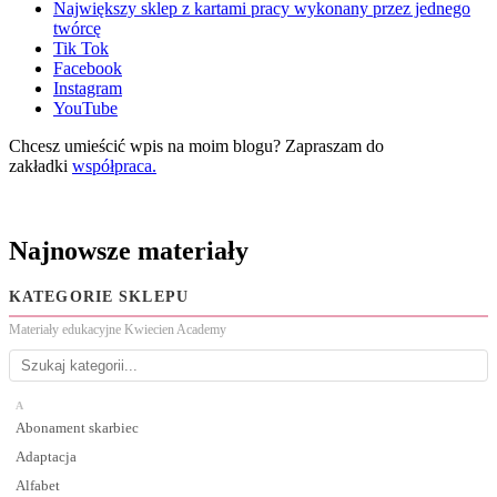
Największy sklep z kartami pracy wykonany przez jednego
twórcę
Tik Tok
Facebook
Instagram
YouTube
Chcesz umieścić wpis na moim blogu? Zapraszam do
zakładki
współpraca.
Najnowsze materiały
KATEGORIE SKLEPU
Materiały edukacyjne Kwiecien Academy
A
Abonament skarbiec
Adaptacja
Alfabet