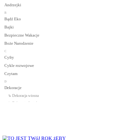
Andrzejki
B
Bądź Eko
Bajki
Bezpieczne Wakacje
Boże Narodzenie
C
Cyfry
Cykle rozwojowe
Czytam
D
Dekoracje
↳ Dekoracja wiosna
↳ Dekoracje Jesień
↳ Dekoracje lato
↳ Dekoracje na drzwi
↳ Dekoracje rozpoczęcie roku
↳ Dekoracje Zima