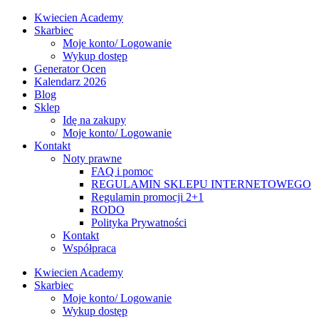
Kwiecien Academy
Skarbiec
Moje konto/ Logowanie
Wykup dostęp
Generator Ocen
Kalendarz 2026
Blog
Sklep
Idę na zakupy
Moje konto/ Logowanie
Kontakt
Noty prawne
FAQ i pomoc
REGULAMIN SKLEPU INTERNETOWEGO
Regulamin promocji 2+1
RODO
Polityka Prywatności
Kontakt
Współpraca
Kwiecien Academy
Skarbiec
Moje konto/ Logowanie
Wykup dostęp