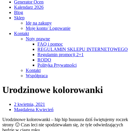
Generator Ocen
Kalendarz 2026
Blog
Sklep
Idę na zakupy
Moje konto/ Logowanie
Kontakt
Noty prawne
FAQ i pomoc
REGULAMIN SKLEPU INTERNETOWEGO
Regulamin promocji 2+1
RODO
Polityka Prywatności
Kontakt
Współpraca
Urodzinowe kolorowanki
2 kwietnia, 2021
Magdalena Kwiecień
Urodzinowe kolorowanki – hip hip huuuura dziś świętujemy roczek
strony 🙂 Czas leci nie spodziewałam się, że tyle odwiedzających
będzie w ciągu roku.