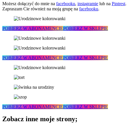
Możesz dołączyć do mnie na
facebooku
,
instagramie
lub na
Pintrest
.
Zapraszam Cie również na moją grupę na
facebooku
.
POBIERZ W ABONAMENCIE
POBIERZ W SKLEPIE
POBIERZ W ABONAMENCIE
POBIERZ W SKLEPIE
POBIERZ W ABONAMENCIE
POBIERZ W SKLEPIE
Zobacz inne moje strony;