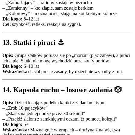
– „Zamrażający” – trafiony zostaje w bezruchu
– „Zamienny” – kto złapie, sam zostaje berkiem
– „Kolorowy” – można uciec, stając na konkretnym kolorze
Dla kogo:
5–12 lat
Cel:
szybkość, refleks, reakcja na sygnał.
13.
Statki i piraci
⚓
Opis:
Grupa statków porusza się po „morzu” (plac zabaw), a piraci
ich łapią. Statki nie mogą wychodzić poza strefy portów.
Dla kogo:
6–10 lat
Wskazówka:
Ustal proste zasady, by dzieci nie wypadły z roli.
14.
Kapsuła ruchu – losowe zadania
🎲
Opis:
Dzieci losują z pudełka kartki z zadaniami typu:
– „Zrób 10 pajacyków”
– „Skacz na jednej nodze przez 30 sekund”
– „Przejdź slalom z zamkniętymi oczami (z pomocą kolegi)”
Dla kogo:
5+
Wskazówka:
Można grać w grupach – drużyna z największą