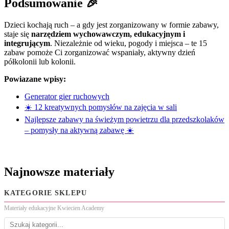
Podsumowanie 🎉
Dzieci kochają ruch – a gdy jest zorganizowany w formie zabawy,
staje się
narzędziem wychowawczym, edukacyjnym i
integrującym
. Niezależnie od wieku, pogody i miejsca – te 15
zabaw pomoże Ci zorganizować wspaniały, aktywny dzień
półkolonii lub kolonii.
Powiazane wpisy:
Generator gier ruchowych
☀️ 12 kreatywnych pomysłów na zajęcia w sali
Najlepsze zabawy na świeżym powietrzu dla przedszkolaków
– pomysły na aktywną zabawę ☀️
Najnowsze materiały
KATEGORIE SKLEPU
Materiały edukacyjne Kwiecien Academy