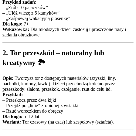
Przykład zadań:
– „Zrób 10 pajacyków”
– „Ułóż wieżę z 5 kamyków”
– „Zaśpiewaj wakacyjną piosenkę”
Dla kogo:
7+
Wskazówka:
Dla młodszych dzieci zastosuj uproszczone trasy i
zadania obrazkowe.
2.
Tor przeszkód – naturalny lub
kreatywny
🏞️
Opis:
Tworzysz tor z dostępnych materiałów (szyszki, liny,
pachołki, kartony, ławki). Dzieci przechodzą kolejno przez
przeszkody: slalom, przeskok, czołganie, rzut do celu itd.
Przykład:
– Przeskocz przez dwa kijki
– Przejdź po „linie” zrobionej z wstążki
– Rzuć woreczkiem do obręczy
Dla kogo:
5–12 lat
Wariant:
Tor czasowy (na czas) lub zespołowy (sztafeta).