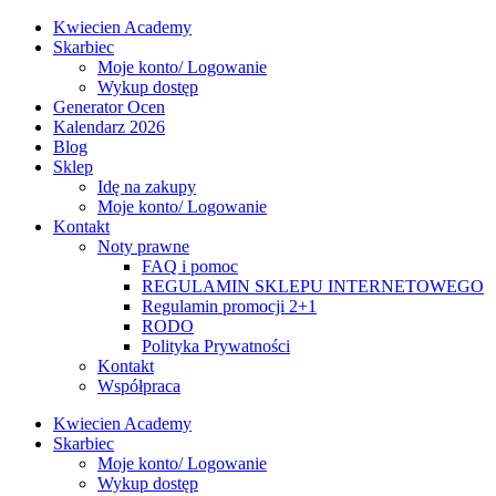
Kwiecien Academy
Skarbiec
Moje konto/ Logowanie
Wykup dostęp
Generator Ocen
Kalendarz 2026
Blog
Sklep
Idę na zakupy
Moje konto/ Logowanie
Kontakt
Noty prawne
FAQ i pomoc
REGULAMIN SKLEPU INTERNETOWEGO
Regulamin promocji 2+1
RODO
Polityka Prywatności
Kontakt
Współpraca
Kwiecien Academy
Skarbiec
Moje konto/ Logowanie
Wykup dostęp