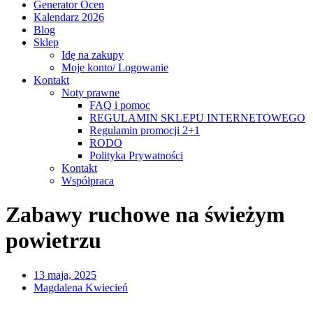
Generator Ocen
Kalendarz 2026
Blog
Sklep
Idę na zakupy
Moje konto/ Logowanie
Kontakt
Noty prawne
FAQ i pomoc
REGULAMIN SKLEPU INTERNETOWEGO
Regulamin promocji 2+1
RODO
Polityka Prywatności
Kontakt
Współpraca
Zabawy ruchowe na świeżym
powietrzu
13 maja, 2025
Magdalena Kwiecień