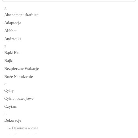
A
Abonament skarbiec
Adaptacja
Alfabet
Andrzejki
B
Bądź Eko
Bajki
Bezpieczne Wakacje
Boże Narodzenie
C
Cyfry
Cykle rozwojowe
Czytam
D
Dekoracje
↳ Dekoracja wiosna
↳ Dekoracje Jesień