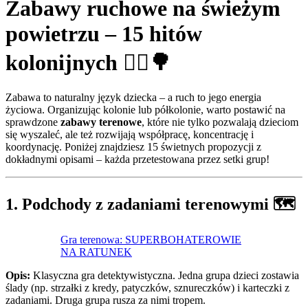
Zabawy ruchowe na świeżym
powietrzu – 15 hitów
kolonijnych 🏃‍♂️🌳
Zabawa to naturalny język dziecka – a ruch to jego energia
życiowa. Organizując kolonie lub półkolonie, warto postawić na
sprawdzone
zabawy terenowe
, które nie tylko pozwalają dzieciom
się wyszaleć, ale też rozwijają współpracę, koncentrację i
koordynację. Poniżej znajdziesz 15 świetnych propozycji z
dokładnymi opisami – każda przetestowana przez setki grup!
1.
Podchody z zadaniami terenowymi
🗺️
Gra terenowa: SUPERBOHATEROWIE
NA RATUNEK
Opis:
Klasyczna gra detektywistyczna. Jedna grupa dzieci zostawia
ślady (np. strzałki z kredy, patyczków, sznureczków) i karteczki z
zadaniami. Druga grupa rusza za nimi tropem.