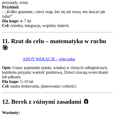
przysiady, rymy.
Przykład:
– „Kółko graniaste, cztery nogi, kto się nie rusza, ten skacze jak
żaba!”
Dla kogo:
4–7 lat
Cel:
rytmika, integracja, wspólny śmiech.
11.
Rzut do celu – matematyka w ruchu
🎯
AHOY WAKACJE – giga paka
Opis:
Ustaw pojemniki (miski, wiadra) w różnych odległościach,
każdemu przypisz wartość punktową. Dzieci rzucają woreczkami
lub piłkami.
Dla kogo:
5–10 lat
Cel:
nauka dodawania, planowania i celności.
12.
Berek z różnymi zasadami
🧲
Warianty: