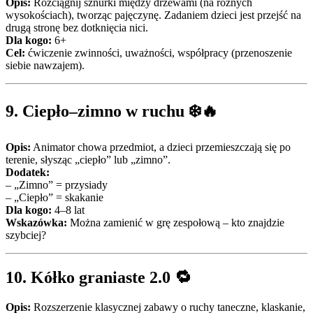
Opis:
Rozciągnij sznurki między drzewami (na różnych
wysokościach), tworząc pajęczynę. Zadaniem dzieci jest przejść na
drugą stronę bez dotknięcia nici.
Dla kogo:
6+
Cel:
ćwiczenie zwinności, uważności, współpracy (przenoszenie
siebie nawzajem).
9.
Ciepło–zimno w ruchu
❄️🔥
Opis:
Animator chowa przedmiot, a dzieci przemieszczają się po
terenie, słysząc „ciepło” lub „zimno”.
Dodatek:
– „Zimno” = przysiady
– „Ciepło” = skakanie
Dla kogo:
4–8 lat
Wskazówka:
Można zamienić w grę zespołową – kto znajdzie
szybciej?
10.
Kółko graniaste 2.0
🔁
Opis:
Rozszerzenie klasycznej zabawy o ruchy taneczne, klaskanie,