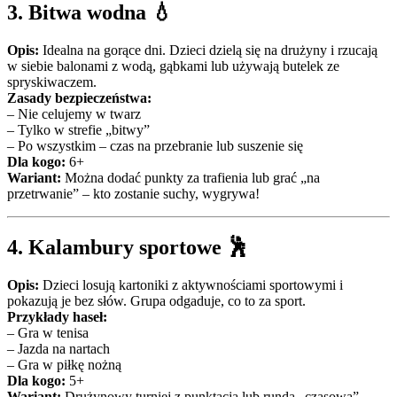
3.
Bitwa wodna
💧
Opis:
Idealna na gorące dni. Dzieci dzielą się na drużyny i rzucają
w siebie balonami z wodą, gąbkami lub używają butelek ze
spryskiwaczem.
Zasady bezpieczeństwa:
– Nie celujemy w twarz
– Tylko w strefie „bitwy”
– Po wszystkim – czas na przebranie lub suszenie się
Dla kogo:
6+
Wariant:
Można dodać punkty za trafienia lub grać „na
przetrwanie” – kto zostanie suchy, wygrywa!
4.
Kalambury sportowe
🕺
Opis:
Dzieci losują kartoniki z aktywnościami sportowymi i
pokazują je bez słów. Grupa odgaduje, co to za sport.
Przykłady haseł:
– Gra w tenisa
– Jazda na nartach
– Gra w piłkę nożną
Dla kogo:
5+
Wariant:
Drużynowy turniej z punktacją lub runda „czasowa”.