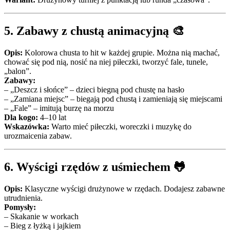
5.
Zabawy z chustą animacyjną
🎨
Opis:
Kolorowa chusta to hit w każdej grupie. Można nią machać,
chować się pod nią, nosić na niej piłeczki, tworzyć fale, tunele,
„balon”.
Zabawy:
– „Deszcz i słońce” – dzieci biegną pod chustę na hasło
– „Zamiana miejsc” – biegają pod chustą i zamieniają się miejscami
– „Fale” – imitują burzę na morzu
Dla kogo:
4–10 lat
Wskazówka:
Warto mieć piłeczki, woreczki i muzykę do
urozmaicenia zabaw.
6.
Wyścigi rzędów z uśmiechem
🐸
Opis:
Klasyczne wyścigi drużynowe w rzędach. Dodajesz zabawne
utrudnienia.
Pomysły:
– Skakanie w workach
– Bieg z łyżką i jajkiem