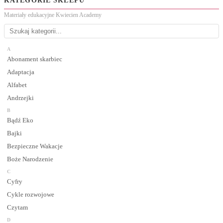
KATEGORIE SKLEPU
Materiały edukacyjne Kwiecien Academy
A
Abonament skarbiec
Adaptacja
Alfabet
Andrzejki
B
Bądź Eko
Bajki
Bezpieczne Wakacje
Boże Narodzenie
C
Cyfry
Cykle rozwojowe
Czytam
D