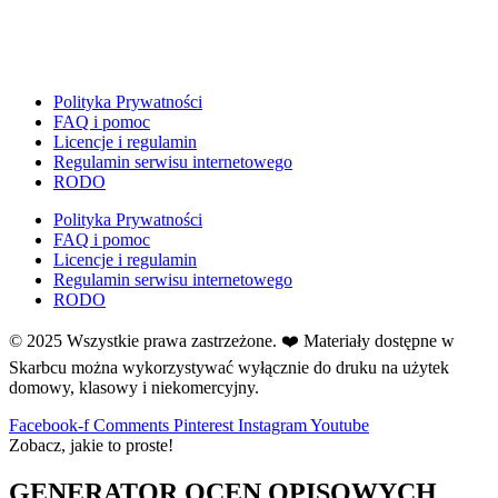
E
Ekologia
Emocje
F
Polityka Prywatności
Ferie
FAQ i pomoc
Licencje i regulamin
Fotobudka
Regulamin serwisu internetowego
G
RODO
Gazetki do druku
Polityka Prywatności
Girlandy
FAQ i pomoc
Girlandy na LATO
Licencje i regulamin
Regulamin serwisu internetowego
Grafomotoryka
RODO
Grinch
© 2025 Wszystkie prawa zastrzeżone. ❤️ Materiały dostępne w
Gry
Skarbcu można wykorzystywać wyłącznie do druku na użytek
↳ Dopasuj i opowiedź
domowy, klasowy i niekomercyjny.
↳ Ja mam kto ma
↳ Labirynt podłogowy
Facebook-f
Comments
Pinterest
Instagram
Youtube
Zobacz, jakie to proste!
↳ Puzzle
↳ Terenowe
GENERATOR OCEN OPISOWYCH