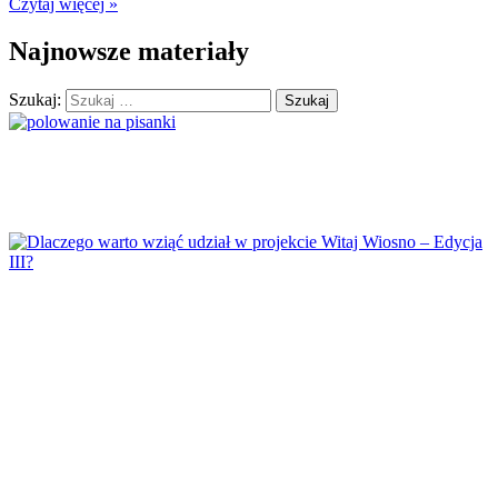
Czytaj więcej »
Dzień Dyni
Najnowsze materiały
Dzień Edukacji Narodowej
Dzień Kobiet
Szukaj:
Dzień Kolorowej Skarpetki
Dzień Kota
Dzień kropki
Dzień Kubusia Puchatka
Dzień Mamy i Taty
Dzień Nauczyciela
Dzień Pluszowego Misia
Dzień Postaci z bajek
Dzień Przedszkolaka
Dzień Pszczoły
Dzień Świadomości Autyzmu
Dzień Walki z Depresją
Dzień Zdrowego Śniadania
Dzień Ziemi