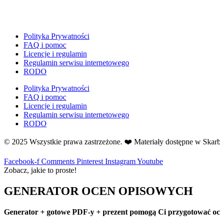
E
Ekologia
Emocje
Polityka Prywatności
F
FAQ i pomoc
Ferie
Licencje i regulamin
Regulamin serwisu internetowego
Fotobudka
RODO
G
Gazetki do druku
Polityka Prywatności
FAQ i pomoc
Girlandy
Licencje i regulamin
Girlandy na LATO
Regulamin serwisu internetowego
RODO
Grafomotoryka
Grinch
© 2025 Wszystkie prawa zastrzeżone. ❤️ Materiały dostępne w Ska
Gry
Facebook-f
Comments
Pinterest
Instagram
Youtube
↳ Dopasuj i opowiedź
Zobacz, jakie to proste!
↳ Ja mam kto ma
↳ Labirynt podłogowy
GENERATOR OCEN OPISOWYCH
↳ Puzzle
↳ Terenowe
Generator + gotowe PDF-y + prezent pomogą Ci przygotować ocen