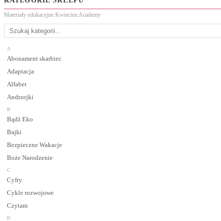
KATEGORIE SKLEPU
Materiały edukacyjne Kwiecien Academy
A
Abonament skarbiec
Adaptacja
Alfabet
Andrzejki
B
Bądź Eko
Bajki
Bezpieczne Wakacje
Boże Narodzenie
C
Cyfry
Cykle rozwojowe
Czytam
D