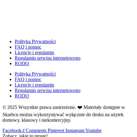
Dzień Ziemi
E
Ekologia
Emocje
F
Ferie
Polityka Prywatności
FAQ i pomoc
Fotobudka
Licencje i regulamin
G
Regulamin serwisu internetowego
Gazetki do druku
RODO
Girlandy
Polityka Prywatności
Girlandy na LATO
FAQ i pomoc
Licencje i regulamin
Grafomotoryka
Regulamin serwisu internetowego
Grinch
RODO
Gry
© 2025 Wszystkie prawa zastrzeżone. ❤️ Materiały dostępne w
↳ Dopasuj i opowiedź
Skarbcu można wykorzystywać wyłącznie do druku na użytek
↳ Ja mam kto ma
domowy, klasowy i niekomercyjny.
↳ Labirynt podłogowy
Facebook-f
Comments
Pinterest
Instagram
Youtube
↳ Puzzle
Zobacz, jakie to proste!