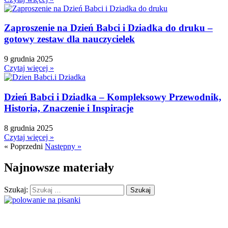
Kolorowanki
↳ Kolorowanki XXL
Zaproszenie na Dzień Babci i Dziadka do druku –
Kolory
gotowy zestaw dla nauczycielek
Kosmos
9 grudnia 2025
Kształty
Czytaj więcej »
L
Labirynty i łamigłówki
Dzień Babci i Dziadka – Kompleksowy Przewodnik,
Lapbook
Historia, Znaczenie i Inspiracje
Lato
Laurki
8 grudnia 2025
Listopad
Czytaj więcej »
« Poprzedni
Następny »
Lupy
M
Najnowsze materiały
Magiczne słowa
Majowa łąka
Szukaj:
Maluszki
Matematyka
↳ Matematyka dla przedszkolaka