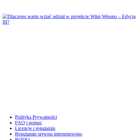
↳ Matematyka klamerkowa
↳ Matematyka klasa 1
↳ Tabliczka Mnożenia
Materiały grupowe
Mikołajki
Moja Rodzina
N
Nauka pisania i czytania
Nowy Rok
O
O mnie
Odliczanie do wakacji
Opaski
P
Pasowanie
Polityka Prywatności
↳ Magiczna akademia
FAQ i pomoc
↳ Pasowanie na ucznia
Licencje i regulamin
Regulamin serwisu internetowego
Piraci
RODO