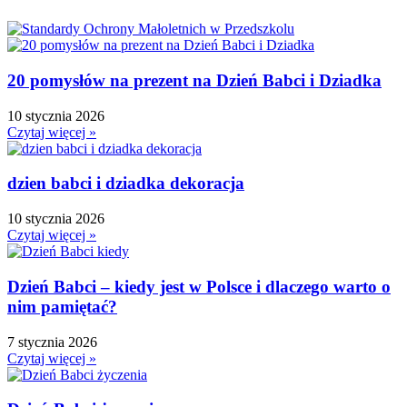
Dzień Babci i Dziadka
Dzień Bezpiecznego Internetu
Dzień Chłopaka
20 pomysłów na prezent na Dzień Babci i Dziadka
Dzień Dziadka
Dzień Dziecka
10 stycznia 2026
Dzień Dziewczynek
Czytaj więcej »
Dzień Dyni
Dzień Edukacji Narodowej
dzien babci i dziadka dekoracja
Dzień Kobiet
10 stycznia 2026
Dzień Kolorowej Skarpetki
Czytaj więcej »
Dzień Kota
Dzień kropki
Dzień Babci – kiedy jest w Polsce i dlaczego warto o
Dzień Kubusia Puchatka
nim pamiętać?
Dzień Mamy i Taty
Dzień Nauczyciela
7 stycznia 2026
Czytaj więcej »
Dzień Pluszowego Misia
Dzień Postaci z bajek