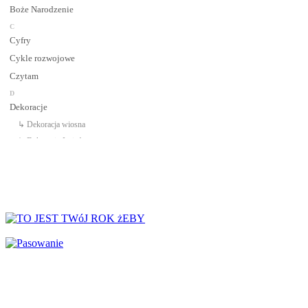
Boże Narodzenie
C
Cyfry
Cykle rozwojowe
Czytam
D
Dekoracje
↳ Dekoracja wiosna
↳ Dekoracje Jesień
↳ Dekoracje lato
↳ Dekoracje na drzwi
↳ Dekoracje rozpoczęcie roku
↳ Dekoracje Zima
Dinozaury
Dni Tygodnia
Dni Typowe i Nietypowe
Dyplomy i certyfikaty
Dzień Babci