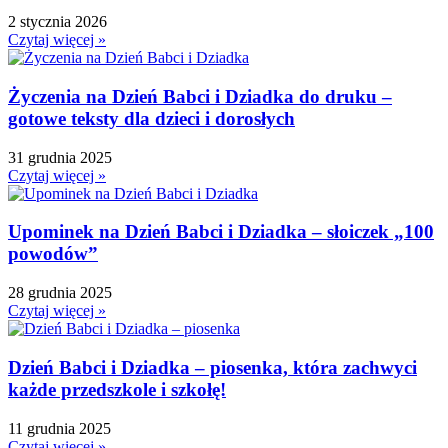
Gry
2 stycznia 2026
↳ Dopasuj i opowiedź
Czytaj więcej »
↳ Ja mam kto ma
↳ Labirynt podłogowy
Życzenia na Dzień Babci i Dziadka do druku –
↳ Puzzle
gotowe teksty dla dzieci i dorosłych
↳ Terenowe
H
31 grudnia 2025
Halloween
Czytaj więcej »
J
Jesień
Upominek na Dzień Babci i Dziadka – słoiczek „100
Język Angielski
powodów”
K
Kalendarz
28 grudnia 2025
Kalendarz adwentowy
Czytaj więcej »
Kalendarze i planery
Karnawał
Dzień Babci i Dziadka – piosenka, która zachwyci
Kartki do odbijania
każde przedszkole i szkołę!
Karty Pracy
11 grudnia 2025
Karty ruchowe
Czytaj więcej »