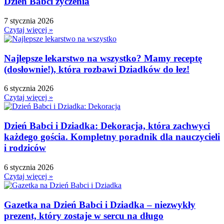
Dzień Babci życzenia
Dzień Przedszkolaka
Dzień Pszczoły
7 stycznia 2026
Dzień Świadomości Autyzmu
Czytaj więcej »
Dzień Walki z Depresją
Dzień Zdrowego Śniadania
Najlepsze lekarstwo na wszystko? Mamy receptę
Dzień Ziemi
(dosłownie!), która rozbawi Dziadków do łez!
E
6 stycznia 2026
Ekologia
Czytaj więcej »
Emocje
F
Ferie
Dzień Babci i Dziadka: Dekoracja, która zachwyci
każdego gościa. Kompletny poradnik dla nauczycieli
Fotobudka
i rodziców
G
Gazetki do druku
6 stycznia 2026
Girlandy
Czytaj więcej »
Girlandy na LATO
Grafomotoryka
Gazetka na Dzień Babci i Dziadka – niezwykły
Grinch
prezent, który zostaje w sercu na długo