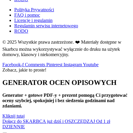
Pisanie i czytanie
Polityka Prywatności
Plakaty i karty demonstracyjne
FAQ i pomoc
Plan Pracy
Licencje i regulamin
Podziękowania
Regulamin serwisu internetowego
RODO
Pogoda
Pory roku
© 2025 Wszystkie prawa zastrzeżone. ❤️ Materiały dostępne w
Prace plastyczne
Skarbcu można wykorzystywać wyłącznie do druku na użytek
domowy, klasowy i niekomercyjny.
Prawa Dziecka
Przedszkole
Facebook-f
Comments
Pinterest
Instagram
Youtube
Zobacz, jakie to proste!
Projekt Edukacyjny
Przyroda i środowisko
GENERATOR OCEN OPISOWYCH
Psychologia
Generator + gotowe PDF-y + prezent pomogą Ci przygotować
R
oceny szybciej, spokojniej i bez siedzenia godzinami nad
Rozpoczęcie Roku Szkolnego
zdaniami.
Rozpoczęcie Roku Szkolnego/Przedszkolnego
Kliknij tutaj
S
Dołącz do SKARBCA już dziś i OSZCZĘDZAJ
Od 1 zł
Scenariusze
DZIENNIE
Scenariusze lekcji