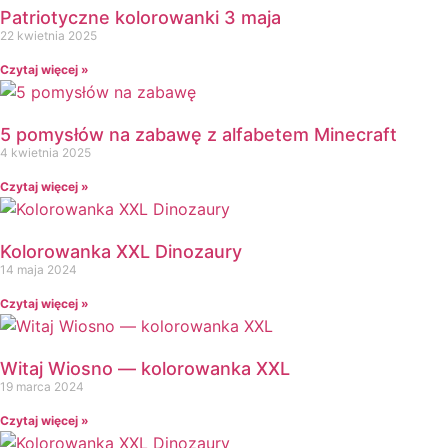
Patriotyczne kolorowanki 3 maja
Dzień Nauczyciela
22 kwietnia 2025
Dzień Pluszowego Misia
Czytaj więcej »
Dzień Postaci z bajek
Dzień Przedszkolaka
Dzień Pszczoły
5 pomysłów na zabawę z alfabetem Minecraft
4 kwietnia 2025
Dzień Świadomości Autyzmu
Dzień Walki z Depresją
Czytaj więcej »
Dzień Zdrowego Śniadania
Dzień Ziemi
Kolorowanka XXL Dinozaury
E
14 maja 2024
Ekologia
Czytaj więcej »
Emocje
F
Ferie
Witaj Wiosno — kolorowanka XXL
Fotobudka
19 marca 2024
G
Czytaj więcej »
Gazetki do druku