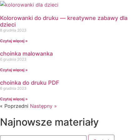
Kalendarze i planery
Karnawał
Kolorowanki do druku — kreatywne zabawy dla
Kartki do odbijania
dzieci
Karty Pracy
8 grudnia 2023
Karty ruchowe
Czytaj więcej »
Kolorowanki
↳ Kolorowanki XXL
choinka malowanka
Kolory
6 grudnia 2023
Kosmos
Czytaj więcej »
Kształty
choinka do druku PDF
L
6 grudnia 2023
Labirynty i łamigłówki
Lapbook
Czytaj więcej »
« Poprzedni
Następny »
Lato
Laurki
Najnowsze materiały
Listopad
Lupy
M