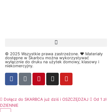
Opaski
P
Pasowanie
↳ Magiczna akademia
↳ Pasowanie na ucznia
Piraci
Pisanie i czytanie
Plakaty i karty demonstracyjne
Plan Pracy
© 2025 Wszystkie prawa zastrzeżone. ❤️ Materiały
Podziękowania
dostępne w Skarbcu można wykorzystywać
wyłącznie do druku na użytek domowy, klasowy i
Pogoda
niekomercyjny.
Pory roku
Prace plastyczne
Prawa Dziecka
Przedszkole
Projekt Edukacyjny
Dołącz do SKARBCA już dziś i OSZCZĘDZAJ
Od 1 zł
Przyroda i środowisko
DZIENNIE
Psychologia