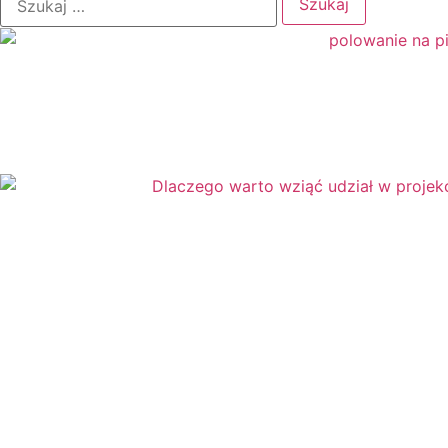
Magiczne słowa
Majowa łąka
Maluszki
Matematyka
↳ Matematyka dla przedszkolaka
↳ Matematyka klamerkowa
↳ Matematyka klasa 1
↳ Tabliczka Mnożenia
Materiały grupowe
Mikołajki
Moja Rodzina
N
Nauka pisania i czytania
Nowy Rok
O
O mnie
Odliczanie do wakacji