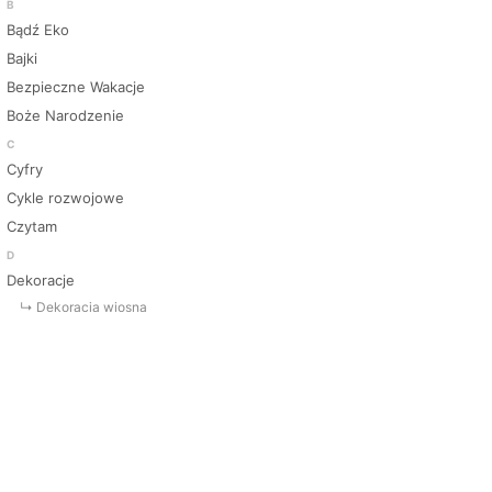
B
Bądź Eko
Bajki
Bezpieczne Wakacje
Boże Narodzenie
C
Cyfry
Cykle rozwojowe
Czytam
D
Dekoracje
↳ Dekoracja wiosna
↳ Dekoracje Jesień
↳ Dekoracje lato
↳ Dekoracje na drzwi
↳ Dekoracje rozpoczęcie roku
↳ Dekoracje Zima
Dinozaury