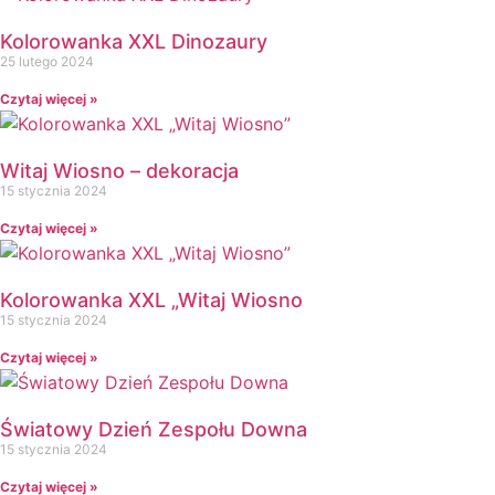
Girlandy
Girlandy na LATO
Kolorowanka XXL Dinozaury
25 lutego 2024
Grafomotoryka
Grinch
Czytaj więcej »
Gry
↳ Dopasuj i opowiedź
Witaj Wiosno – dekoracja
↳ Ja mam kto ma
15 stycznia 2024
↳ Labirynt podłogowy
Czytaj więcej »
↳ Puzzle
↳ Terenowe
H
Kolorowanka XXL „Witaj Wiosno
Halloween
15 stycznia 2024
J
Czytaj więcej »
Jesień
Język Angielski
K
Światowy Dzień Zespołu Downa
Kalendarz
15 stycznia 2024
Kalendarz adwentowy
Czytaj więcej »