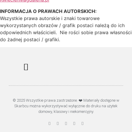
INFORMACJA O PRAWACH AUTORSKICH:
Wszystkie prawa autorskie i znaki towarowe
wykorzystanych obrazów / grafik postaci należą do ich
odpowiednich właścicieli. Nie rości sobie prawa własności
do żadnej postaci / grafiki.
Polityka Prywatności
Licencje i regulamin
Regulamin serwisu internetowego
© 2025 Wszystkie prawa zastrzeżone. ❤️ Materiały dostępne w
Skarbcu można wykorzystywać wyłącznie do druku na użytek
domowy, klasowy i niekomercyjny.