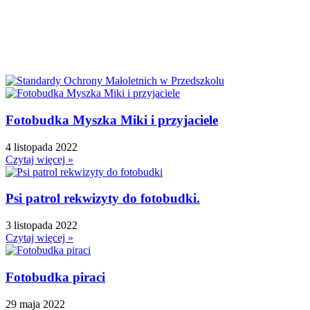
Dni Typowe i Nietypowe
Dyplomy i certyfikaty
Dzień Babci
Dzień Babci i Dziadka
Dzień Bezpiecznego Internetu
Dzień Chłopaka
Fotobudka Myszka Miki i przyjaciele
Dzień Dziadka
Dzień Dziecka
4 listopada 2022
Dzień Dziewczynek
Czytaj więcej »
Dzień Dyni
Dzień Edukacji Narodowej
Psi patrol rekwizyty do fotobudki.
Dzień Kobiet
3 listopada 2022
Dzień Kolorowej Skarpetki
Czytaj więcej »
Dzień Kota
Dzień kropki
Fotobudka piraci
Dzień Kubusia Puchatka
Dzień Mamy i Taty
29 maja 2022