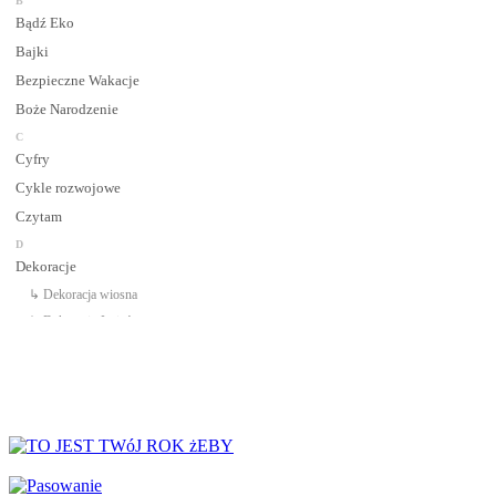
B
Bądź Eko
Bajki
Bezpieczne Wakacje
Boże Narodzenie
C
Cyfry
Cykle rozwojowe
Czytam
D
Dekoracje
↳ Dekoracja wiosna
↳ Dekoracje Jesień
↳ Dekoracje lato
↳ Dekoracje na drzwi
↳ Dekoracje rozpoczęcie roku
↳ Dekoracje Zima
Dinozaury
Dni Tygodnia