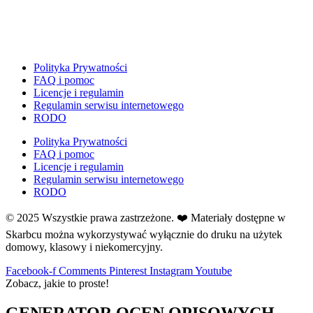
Girlandy na LATO
Grafomotoryka
Grinch
Gry
Polityka Prywatności
↳ Dopasuj i opowiedź
FAQ i pomoc
Licencje i regulamin
↳ Ja mam kto ma
Regulamin serwisu internetowego
↳ Labirynt podłogowy
RODO
↳ Puzzle
Polityka Prywatności
↳ Terenowe
FAQ i pomoc
H
Licencje i regulamin
Halloween
Regulamin serwisu internetowego
RODO
J
Jesień
© 2025 Wszystkie prawa zastrzeżone. ❤️ Materiały dostępne w
Język Angielski
Skarbcu można wykorzystywać wyłącznie do druku na użytek
K
domowy, klasowy i niekomercyjny.
Kalendarz
Facebook-f
Comments
Pinterest
Instagram
Youtube
Kalendarz adwentowy
Zobacz, jakie to proste!
Kalendarze i planery
Karnawał