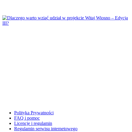
Laurki
Listopad
Lupy
M
Magiczne słowa
Majowa łąka
Maluszki
Matematyka
↳ Matematyka dla przedszkolaka
↳ Matematyka klamerkowa
↳ Matematyka klasa 1
↳ Tabliczka Mnożenia
Materiały grupowe
Mikołajki
Moja Rodzina
Polityka Prywatności
N
FAQ i pomoc
Nauka pisania i czytania
Licencje i regulamin
Regulamin serwisu internetowego
Nowy Rok