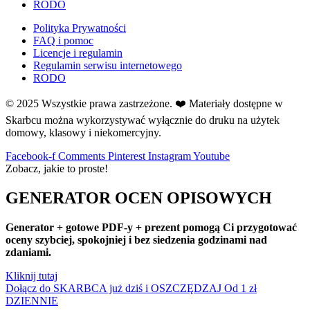
RODO
O
O mnie
Polityka Prywatności
FAQ i pomoc
Odliczanie do wakacji
Licencje i regulamin
Opaski
Regulamin serwisu internetowego
RODO
P
Pasowanie
© 2025 Wszystkie prawa zastrzeżone. ❤️ Materiały dostępne w
↳ Magiczna akademia
Skarbcu można wykorzystywać wyłącznie do druku na użytek
↳ Pasowanie na ucznia
domowy, klasowy i niekomercyjny.
Piraci
Facebook-f
Comments
Pinterest
Instagram
Youtube
Pisanie i czytanie
Zobacz, jakie to proste!
Plakaty i karty demonstracyjne
GENERATOR OCEN OPISOWYCH
Plan Pracy
Podziękowania
Generator + gotowe PDF-y + prezent pomogą Ci przygotować
Pogoda
oceny szybciej, spokojniej i bez siedzenia godzinami nad
zdaniami.
Pory roku
Prace plastyczne
Kliknij tutaj
Dołącz do SKARBCA już dziś i OSZCZĘDZAJ
Od 1 zł
Prawa Dziecka
DZIENNIE
Przedszkole