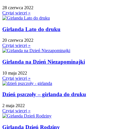
F
28 czerwca 2022
Ferie
Czytaj więcej »
Fotobudka
G
Girlanda Lato do druku
Gazetki do druku
Girlandy
20 czerwca 2022
Girlandy na LATO
Czytaj więcej »
Grafomotoryka
Grinch
Girlanda na Dzień Niezapominajki
Gry
10 maja 2022
↳ Dopasuj i opowiedź
Czytaj więcej »
↳ Ja mam kto ma
↳ Labirynt podłogowy
Dzień pszczoły – girlanda do druku
↳ Puzzle
↳ Terenowe
2 maja 2022
H
Czytaj więcej »
Halloween
J
Girlanda Dzień Rodziny
Jesień