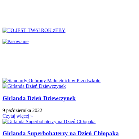
↳ Dekoracje lato
↳ Dekoracje na drzwi
↳ Dekoracje rozpoczęcie roku
↳ Dekoracje Zima
Dinozaury
Dni Tygodnia
Dni Typowe i Nietypowe
Dyplomy i certyfikaty
Dzień Babci
Dzień Babci i Dziadka
Dzień Bezpiecznego Internetu
Dzień Chłopaka
Girlanda Dzień Dziewczynek
Dzień Dziadka
Dzień Dziecka
9 października 2022
Dzień Dziewczynek
Czytaj więcej »
Dzień Dyni
Dzień Edukacji Narodowej
Girlanda Superbohaterzy na Dzień Chłopaka
Dzień Kobiet