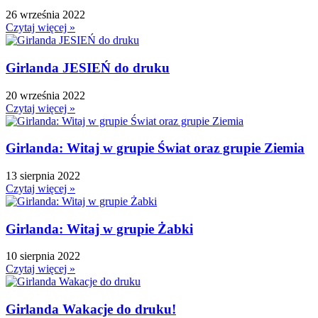
26 września 2022
Dzień Kolorowej Skarpetki
Czytaj więcej »
Dzień Kota
Dzień kropki
Girlanda JESIEŃ do druku
Dzień Kubusia Puchatka
Dzień Mamy i Taty
20 września 2022
Czytaj więcej »
Dzień Nauczyciela
Dzień Pluszowego Misia
Dzień Postaci z bajek
Girlanda: Witaj w grupie Świat oraz grupie Ziemia
Dzień Przedszkolaka
13 sierpnia 2022
Dzień Pszczoły
Czytaj więcej »
Dzień Świadomości Autyzmu
Dzień Walki z Depresją
Girlanda: Witaj w grupie Żabki
Dzień Zdrowego Śniadania
Dzień Ziemi
10 sierpnia 2022
Czytaj więcej »
E
Ekologia
Emocje
Girlanda Wakacje do druku!