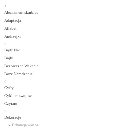
A
Abonament skarbiec
Adaptacja
Alfabet
Andrzejki
B
Bądź Eko
Bajki
Bezpieczne Wakacje
Boże Narodzenie
C
Cyfry
Cykle rozwojowe
Czytam
D
Dekoracje
↳ Dekoracja wiosna
↳ Dekoracje Jesień