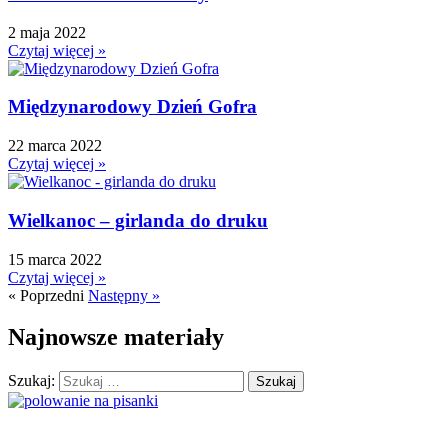
Język Angielski
2 maja 2022
K
Czytaj więcej »
Kalendarz
Kalendarz adwentowy
Międzynarodowy Dzień Gofra
Kalendarze i planery
Karnawał
22 marca 2022
Czytaj więcej »
Kartki do odbijania
Karty Pracy
Wielkanoc – girlanda do druku
Karty ruchowe
Kolorowanki
15 marca 2022
↳ Kolorowanki XXL
Czytaj więcej »
Kolory
« Poprzedni
Następny »
Kosmos
Najnowsze materiały
Kształty
L
Szukaj:
Labirynty i łamigłówki
Lapbook
Lato