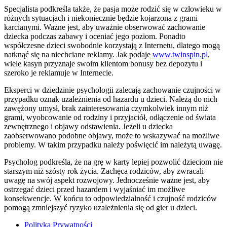
Specjalista podkreśla także, że pasja może rodzić się w człowieku w
różnych sytuacjach i niekoniecznie będzie kojarzona z grami
karcianymi. Ważne jest, aby uważnie obserwować zachowanie
dziecka podczas zabawy i oceniać jego poziom. Ponadto
współczesne dzieci swobodnie korzystają z Internetu, dlatego mogą
natknąć się na niechciane reklamy. Jak podaje
www.twinspin.pl
,
wiele kasyn przyznaje swoim klientom bonusy bez depozytu i
szeroko je reklamuje w Internecie.
Eksperci w dziedzinie psychologii zalecają zachowanie czujności w
przypadku oznak uzależnienia od hazardu u dzieci. Należą do nich
zawężony umysł, brak zainteresowania czymkolwiek innym niż
grami, wyobcowanie od rodziny i przyjaciół, odłączenie od świata
zewnętrznego i objawy odstawienia. Jeżeli u dziecka
zaobserwowano podobne objawy, może to wskazywać na możliwe
problemy. W takim przypadku należy poświęcić im należytą uwagę.
Psycholog podkreśla, że na grę w karty lepiej pozwolić dzieciom nie
starszym niż szósty rok życia. Zachęca rodziców, aby zwracali
uwagę na swój aspekt rozwojowy. Jednocześnie ważne jest, aby
ostrzegać dzieci przed hazardem i wyjaśniać im możliwe
konsekwencje. W końcu to odpowiedzialność i czujność rodziców
pomogą zmniejszyć ryzyko uzależnienia się od gier u dzieci.
Polityka Prywatności