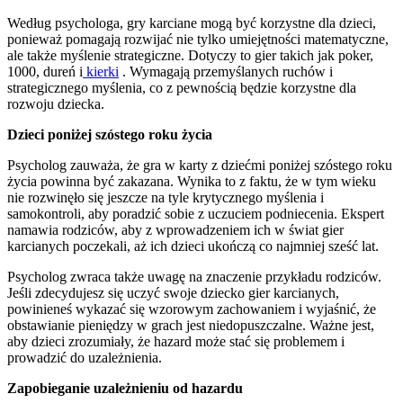
Według psychologa, gry karciane mogą być korzystne dla dzieci,
ponieważ pomagają rozwijać nie tylko umiejętności matematyczne,
ale także myślenie strategiczne. Dotyczy to gier takich jak poker,
1000, dureń i
kierki
. Wymagają przemyślanych ruchów i
strategicznego myślenia, co z pewnością będzie korzystne dla
rozwoju dziecka.
Dzieci poniżej szóstego roku życia
Psycholog zauważa, że gra w karty z dziećmi poniżej szóstego roku
życia powinna być zakazana. Wynika to z faktu, że w tym wieku
nie rozwinęło się jeszcze na tyle krytycznego myślenia i
samokontroli, aby poradzić sobie z uczuciem podniecenia. Ekspert
namawia rodziców, aby z wprowadzeniem ich w świat gier
karcianych poczekali, aż ich dzieci ukończą co najmniej sześć lat.
Psycholog zwraca także uwagę na znaczenie przykładu rodziców.
Jeśli zdecydujesz się uczyć swoje dziecko gier karcianych,
powinieneś wykazać się wzorowym zachowaniem i wyjaśnić, że
obstawianie pieniędzy w grach jest niedopuszczalne. Ważne jest,
aby dzieci zrozumiały, że hazard może stać się problemem i
prowadzić do uzależnienia.
Zapobieganie uzależnieniu od hazardu