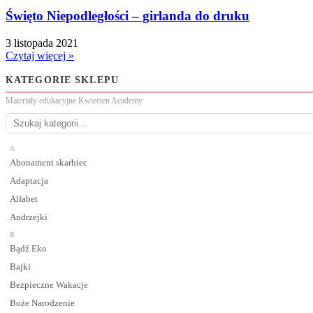
Święto Niepodległości – girlanda do druku
3 listopada 2021
Czytaj więcej »
KATEGORIE SKLEPU
Materiały edukacyjne Kwiecien Academy
A
Abonament skarbiec
Adaptacja
Alfabet
Andrzejki
B
Bądź Eko
Bajki
Bezpieczne Wakacje
Boże Narodzenie