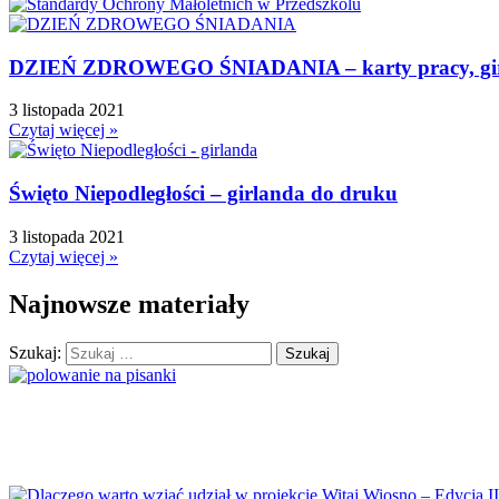
Dzień Bezpiecznego Internetu
Dzień Chłopaka
DZIEŃ ZDROWEGO ŚNIADANIA – karty pracy, girla
Dzień Dziadka
Dzień Dziecka
3 listopada 2021
Dzień Dziewczynek
Czytaj więcej »
Dzień Dyni
Dzień Edukacji Narodowej
Święto Niepodległości – girlanda do druku
Dzień Kobiet
3 listopada 2021
Dzień Kolorowej Skarpetki
Czytaj więcej »
Dzień Kota
Dzień kropki
Najnowsze materiały
Dzień Kubusia Puchatka
Szukaj:
Dzień Mamy i Taty
Dzień Nauczyciela
Dzień Pluszowego Misia
Dzień Postaci z bajek
Dzień Przedszkolaka
Dzień Pszczoły