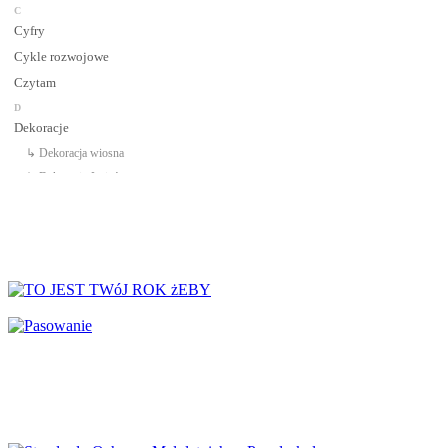
C
Cyfry
Cykle rozwojowe
Czytam
D
Dekoracje
↳ Dekoracja wiosna
↳ Dekoracje Jesień
↳ Dekoracje lato
↳ Dekoracje na drzwi
↳ Dekoracje rozpoczęcie roku
↳ Dekoracje Zima
Dinozaury
Dni Tygodnia
Dni Typowe i Nietypowe
Dyplomy i certyfikaty
Dzień Babci
Dzień Babci i Dziadka