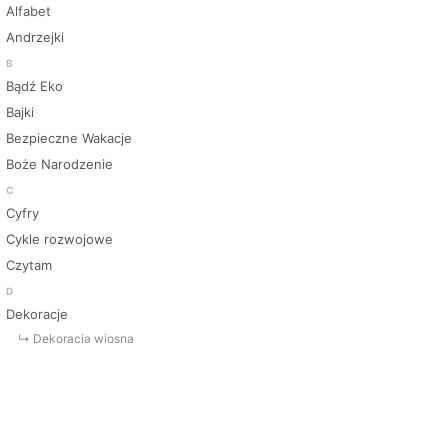
Alfabet
Andrzejki
B
Bądź Eko
Bajki
Bezpieczne Wakacje
Boże Narodzenie
C
Cyfry
Cykle rozwojowe
Czytam
D
Dekoracje
↳ Dekoracja wiosna
↳ Dekoracje Jesień
↳ Dekoracje lato
↳ Dekoracje na drzwi
↳ Dekoracje rozpoczęcie roku