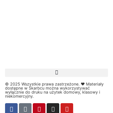
Kalendarz
Kalendarz adwentowy
Kalendarze i planery
Karnawał
Kartki do odbijania
Karty Pracy
Karty ruchowe
Kolorowanki
↳ Kolorowanki XXL
Kolory
Kosmos
Kształty
L
© 2025 Wszystkie prawa zastrzeżone. ❤️ Materiały
dostępne w Skarbcu można wykorzystywać
Labirynty i łamigłówki
wyłącznie do druku na użytek domowy, klasowy i
Lapbook
niekomercyjny.
Lato
Laurki