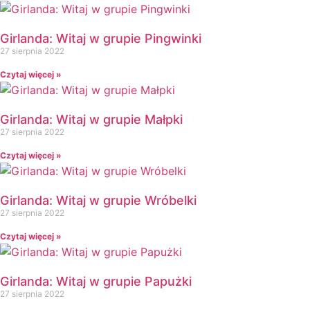
Dzień kropki
Dzień Kubusia Puchatka
Girlanda: Witaj w grupie Pingwinki
Dzień Mamy i Taty
27 sierpnia 2022
Dzień Nauczyciela
Czytaj więcej »
Dzień Pluszowego Misia
Dzień Postaci z bajek
Dzień Przedszkolaka
Girlanda: Witaj w grupie Małpki
Dzień Pszczoły
27 sierpnia 2022
Dzień Świadomości Autyzmu
Czytaj więcej »
Dzień Walki z Depresją
Dzień Zdrowego Śniadania
Girlanda: Witaj w grupie Wróbelki
Dzień Ziemi
27 sierpnia 2022
E
Ekologia
Czytaj więcej »
Emocje
F
Girlanda: Witaj w grupie Papużki
Ferie
27 sierpnia 2022
Fotobudka