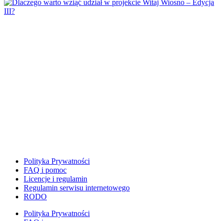
↳ Kolorowanki XXL
Kolory
Kosmos
Kształty
L
Labirynty i łamigłówki
Lapbook
Lato
Laurki
Listopad
Lupy
M
Magiczne słowa
Polityka Prywatności
Majowa łąka
FAQ i pomoc
Licencje i regulamin
Maluszki
Regulamin serwisu internetowego
Matematyka
RODO
↳ Matematyka dla przedszkolaka
Polityka Prywatności
↳ Matematyka klamerkowa