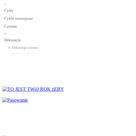
C
Cyfry
Cykle rozwojowe
Czytam
D
Dekoracje
↳ Dekoracja wiosna
↳ Dekoracje Jesień
↳ Dekoracje lato
↳ Dekoracje na drzwi
↳ Dekoracje rozpoczęcie roku
↳ Dekoracje Zima
Dinozaury
Dni Tygodnia
Dni Typowe i Nietypowe
Dyplomy i certyfikaty
Dzień Babci
Dzień Babci i Dziadka