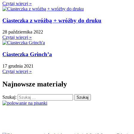
↳ Dopasuj i opowiedź
Czytaj więcej »
↳ Ja mam kto ma
↳ Labirynt podłogowy
Ciasteczka z wróżbą + wróżby do druku
↳ Puzzle
↳ Terenowe
28 października 2022
H
Czytaj więcej »
Halloween
J
Ciasteczka Grinch’a
Jesień
Język Angielski
17 grudnia 2021
Czytaj więcej »
K
Kalendarz
Najnowsze materiały
Kalendarz adwentowy
Kalendarze i planery
Szukaj:
Karnawał
Kartki do odbijania
Karty Pracy
Karty ruchowe
Kolorowanki