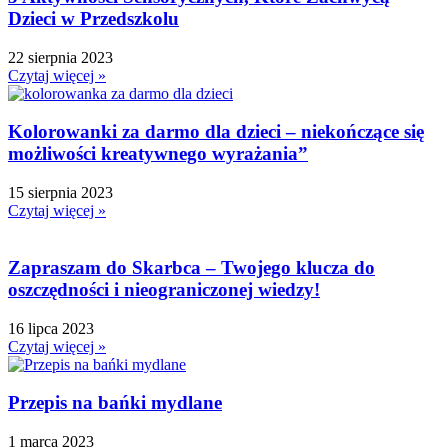
Dzień Pszczoły
Dzieci w Przedszkolu
Dzień Świadomości Autyzmu
Dzień Walki z Depresją
22 sierpnia 2023
Czytaj więcej »
Dzień Zdrowego Śniadania
Dzień Ziemi
Kolorowanki za darmo dla dzieci – niekończące się
E
możliwości kreatywnego wyrażania”
Ekologia
Emocje
15 sierpnia 2023
F
Czytaj więcej »
Ferie
Fotobudka
Zapraszam do Skarbca – Twojego klucza do
G
oszczędności i nieograniczonej wiedzy!
Gazetki do druku
Girlandy
16 lipca 2023
Czytaj więcej »
Girlandy na LATO
Grafomotoryka
Grinch
Przepis na bańki mydlane
Gry
1 marca 2023