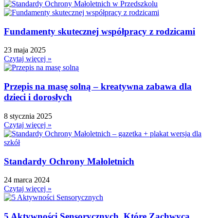
Dzień Bezpiecznego Internetu
Dzień Chłopaka
Fundamenty skutecznej współpracy z rodzicami
Dzień Dziadka
Dzień Dziecka
23 maja 2025
Dzień Dziewczynek
Czytaj więcej »
Dzień Dyni
Dzień Edukacji Narodowej
Przepis na masę solną – kreatywna zabawa dla
Dzień Kobiet
dzieci i dorosłych
Dzień Kolorowej Skarpetki
8 stycznia 2025
Dzień Kota
Czytaj więcej »
Dzień kropki
Dzień Kubusia Puchatka
Dzień Mamy i Taty
Standardy Ochrony Małoletnich
Dzień Nauczyciela
24 marca 2024
Dzień Pluszowego Misia
Czytaj więcej »
Dzień Postaci z bajek
Dzień Przedszkolaka
5 Aktywności Sensorycznych, Które Zachwycą