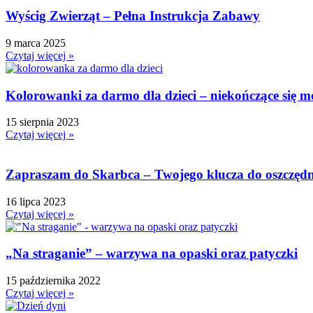
Wyścig Zwierząt – Pełna Instrukcja Zabawy
9 marca 2025
Czytaj więcej »
Kolorowanki za darmo dla dzieci – niekończące się 
15 sierpnia 2023
Czytaj więcej »
Zapraszam do Skarbca – Twojego klucza do oszczędno
16 lipca 2023
Czytaj więcej »
„Na straganie” – warzywa na opaski oraz patyczki
15 października 2022
Czytaj więcej »