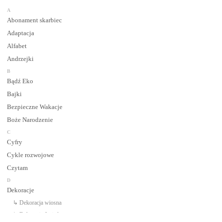
A
Abonament skarbiec
Adaptacja
Alfabet
Andrzejki
B
Bądź Eko
Bajki
Bezpieczne Wakacje
Boże Narodzenie
C
Cyfry
Cykle rozwojowe
Czytam
D
Dekoracje
↳ Dekoracja wiosna
↳ Dekoracje Jesień