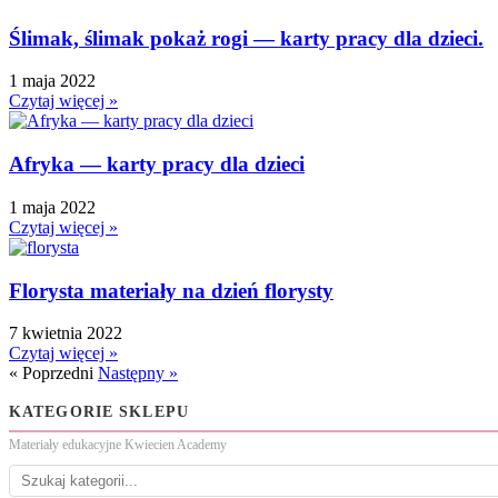
Ślimak, ślimak pokaż rogi — karty pracy dla dzieci.
1 maja 2022
Czytaj więcej »
Afryka — karty pracy dla dzieci
1 maja 2022
Czytaj więcej »
Florysta materiały na dzień florysty
7 kwietnia 2022
Czytaj więcej »
« Poprzedni
Następny »
KATEGORIE SKLEPU
Materiały edukacyjne Kwiecien Academy