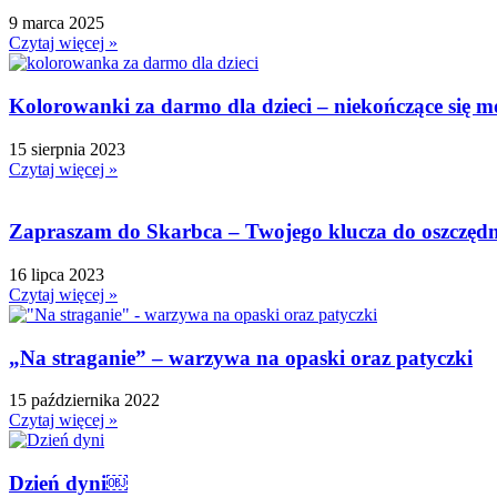
9 marca 2025
Dzień Kolorowej Skarpetki
Czytaj więcej »
Dzień Kota
Dzień kropki
Kolorowanki za darmo dla dzieci – niekończące się 
Dzień Kubusia Puchatka
Dzień Mamy i Taty
15 sierpnia 2023
Czytaj więcej »
Dzień Nauczyciela
Dzień Pluszowego Misia
Dzień Postaci z bajek
Zapraszam do Skarbca – Twojego klucza do oszczędno
Dzień Przedszkolaka
16 lipca 2023
Dzień Pszczoły
Czytaj więcej »
Dzień Świadomości Autyzmu
Dzień Walki z Depresją
„Na straganie” – warzywa na opaski oraz patyczki
Dzień Zdrowego Śniadania
Dzień Ziemi
15 października 2022
Czytaj więcej »
E
Ekologia
Emocje
Dzień dyni￼